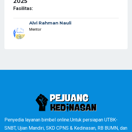
2025
Fasilitas:
Alvi Rahman Nauli
Mentor
Penyedia layanan bimbel online.Untuk persiapan UTBK-
SNBT, Ujian Mandiri, SKD CPNS & Kedinasan, RB BUMN, dan