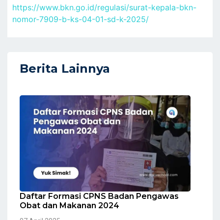
https://www.bkn.go.id/regulasi/surat-kepala-bkn-
nomor-7909-b-ks-04-01-sd-k-2025/
Berita Lainnya
Daftar Formasi CPNS Badan Pengawas
Obat dan Makanan 2024