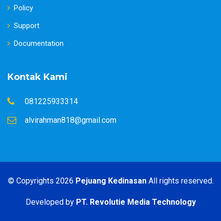
Policy
Support
Documentation
Kontak Kami
081225933314
alvirahman818@gmail.com
© Copyrights 2026
Pejuang Kedinasan
All rights reserved.
Developed by
PT. Revolutie Media Technology