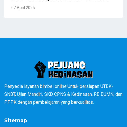
07 April 2025
Penyedia layanan bimbel online.Untuk persiapan UTBK-
SNBT, Ujian Mandiri, SKD CPNS & Kedinasan, RB BUMN, dan
PPPK dengan pembelajaran yang berkualitas.
Sitemap